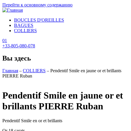
Перейти к основному содержанию
BOUCLES D'OREILLES
BAGUES
COLLIERS
0
1
+33-805-080-078
Вы здесь
Главная
–
COLLIERS
–
Pendentif Smile en jaune or et brillants
PIERRE Ruban
Pendentif Smile en jaune or et
brillants PIERRE Ruban
Pendentif Smile en or et brillants
Or 18 carats