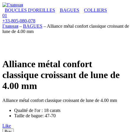
Перейти к основному содержанию
BOUCLES D'OREILLES
BAGUES
COLLIERS
0
1
+33-805-080-078
Главная
–
BAGUES
–
Alliance métal confort classique croissant de
lune de 4.00 mm
Вы здесь
Alliance métal confort
classique croissant de lune de
4.00 mm
Alliance métal confort classique croissant de lune de 4.00 mm
Qualité de l'or : 18 carats
Taille de bague: 47-70
Like