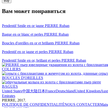
Вам может понравиться
Pendentif Smile en or jaune PIERRE Ruban
Bague en or blanc et perles PIERRE Ruban
Boucles d'oreilles en or et brillants PIERRE Ruban
Pendentif en or jaune et perles PIERRE Ruban
Pendentif Smile en or, brillant et perles PIERRE Ruban
COLLIERS
BOUCLES D'OREILLES
BAGUES
United States
中国大陆
日本
France
Deutschland
United Kingdom
Aust
Emirates
PIERRE, 2017.
POLITIQUE DE CONFIDENTIALITÉ
NOUS CONTACTER
Mais