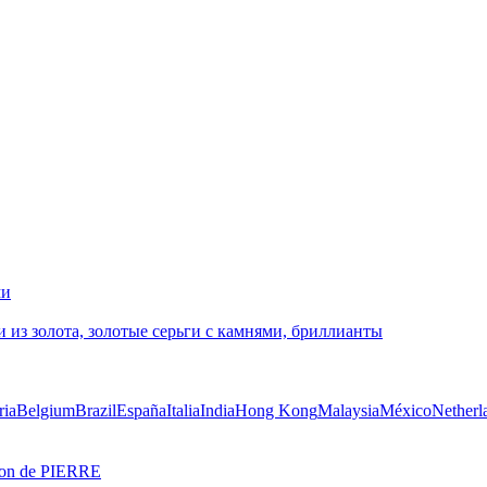
ria
Belgium
Brazil
España
Italia
India
Hong Kong
Malaysia
México
Netherl
on de PIERRE