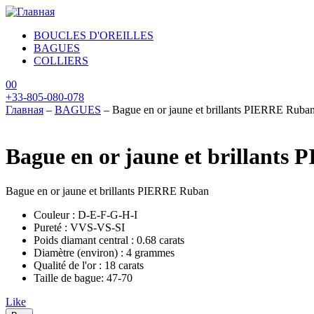
Перейти к основному содержанию
BOUCLES D'OREILLES
BAGUES
COLLIERS
0
0
+33-805-080-078
Главная
–
BAGUES
–
Bague en or jaune et brillants PIERRE Ruba
Вы здесь
Bague en or jaune et brillant
Bague en or jaune et brillants PIERRE Ruban
Couleur : D-E-F-G-H-I
Pureté : VVS-VS-SI
Poids diamant central : 0.68 carats
Diamètre (environ) : 4 grammes
Qualité de l'or : 18 carats
Taille de bague: 47-70
Like